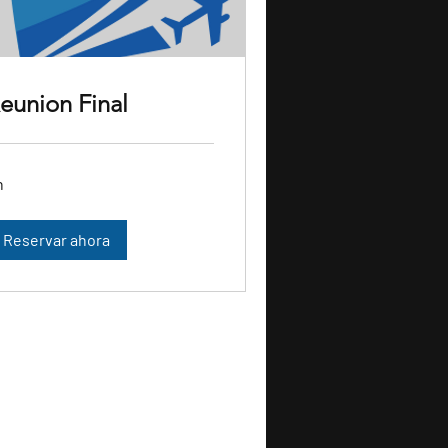
eunion Final
h
Reservar ahora