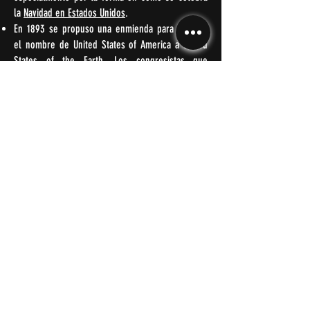
la
Navidad en Estados Unidos
.
En 1893 se propuso una enmienda para cambiar
el nombre de United States of America a United
States of the Earth. Los congresistas que
cambio
impulsaron el
creían que el país no sólo
tenía poder sobre su territorio, sino sobre todo
el mundo.