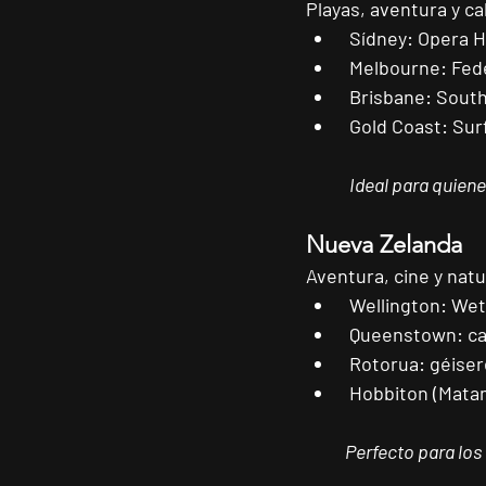
Playas, aventura y ca
Sídney:
 Opera 
Melbourne:
 Fed
Brisbane:
 South
Gold Coast:
 Sur
Ideal para quienes
Nueva Zelanda
Aventura, cine y natu
Wellington:
 We
Queenstown:
 c
Rotorua:
 géiser
Hobbiton (Mata
Perfecto para los 