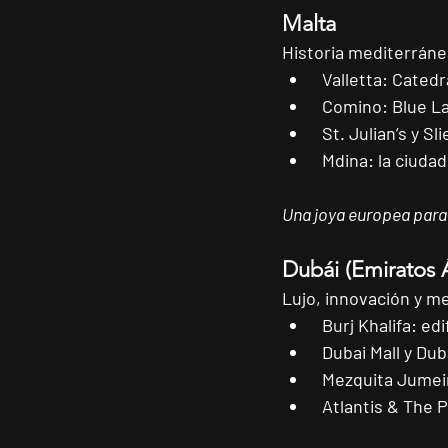
Malta
Historia mediterráne
Valletta:
 Catedr
Comino:
 Blue L
St. Julian’s y Sl
Mdina:
 la ciudad
Una joya europea para 
Dubái (Emiratos 
Lujo, innovación y me
Burj Khalifa:
 ed
Dubai Mall y Dub
Mezquita Jumeir
Atlantis & The 