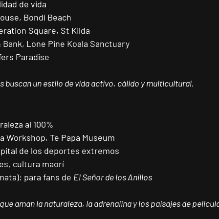
lidad de vida
House, Bondi Beach
eration Square, St Kilda
 Bank, Lone Pine Koala Sanctuary
fers Paradise
 buscan un estilo de vida activo, cálido y multicultural.
raleza al 100%
ta Workshop, Te Papa Museum
apital de los deportes extremos
es, cultura maorí
mata):
 para fans de 
El Señor de los Anillos
que aman la naturaleza, la adrenalina y los paisajes de películ