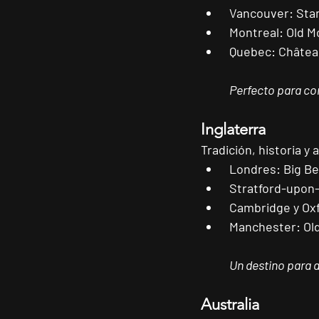
Vancouver:
 Sta
Montreal:
 Old M
Quebec:
 Châtea
Perfecto para com
Inglaterra
Tradición, historia y
Londres:
 Big B
Stratford-upon
Cambridge y Ox
Manchester:
 Ol
Un destino para am
Australia