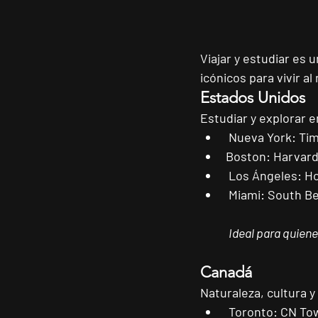
Viajar y estudiar es 
icónicos para vivir a
Estados Unidos
Estudiar y explorar 
Nueva York:
 Ti
Boston:
 Harvard
Los Ángeles:
 H
Miami:
 South B
Ideal para quiene
Canadá
Naturaleza, cultura y
Toronto:
 CN Tow