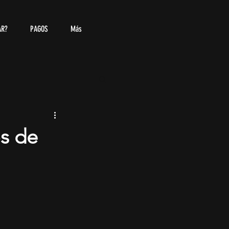
AR?
PAGOS
Más
os de